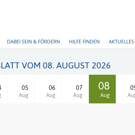
DABEI SEIN & FÖRDERN
HILFE FINDEN
AKTUELLES
LATT VOM 08. AUGUST 2026
08
4
05
06
07
0
g
Aug
Aug
Aug
Aug
Au
g